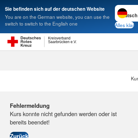
Sprache w
Sie befinden sich auf der deutschen Website
You are on the German website, you can use the
Suche
switch to switch to the English one
Alles klar
Kreisverband
Saarbrücken e.V.
Ku
Fehlermeldung
Kurs konnte nicht gefunden werden oder ist
bereits beendet!