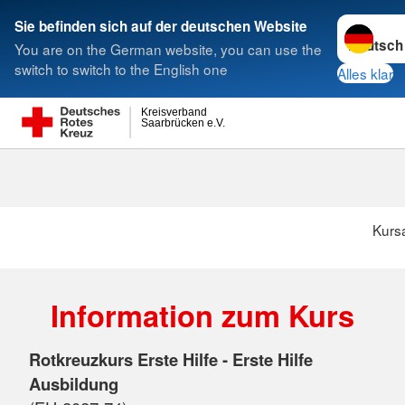
Sprache w
Sie befinden sich auf der deutschen Website
You are on the German website, you can use the
Suche
switch to switch to the English one
Alles klar
Kreisverband
Saarbrücken e.V.
Kurs
Information zum Kurs
Rotkreuzkurs Erste Hilfe - Erste Hilfe
Ausbildung