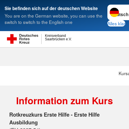
Sprache w
Sie befinden sich auf der deutschen Website
You are on the German website, you can use the
Suche
switch to switch to the English one
Alles klar
Kreisverband
Saarbrücken e.V.
Kurs
Information zum Kurs
Rotkreuzkurs Erste Hilfe - Erste Hilfe
Ausbildung