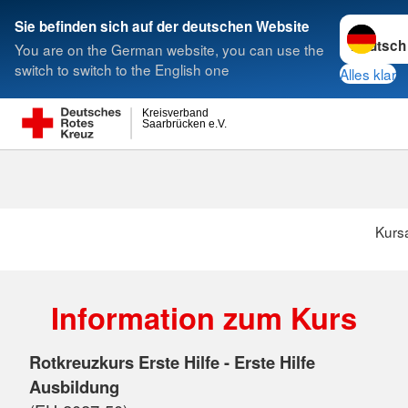
Sprache w
Sie befinden sich auf der deutschen Website
You are on the German website, you can use the
Suche
switch to switch to the English one
Alles klar
Kreisverband
Saarbrücken e.V.
Kurs
Information zum Kurs
Rotkreuzkurs Erste Hilfe - Erste Hilfe
Ausbildung