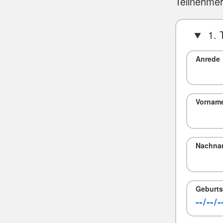
Teilnehmer
1. 
Anrede
Vornam
Nachna
Geburts