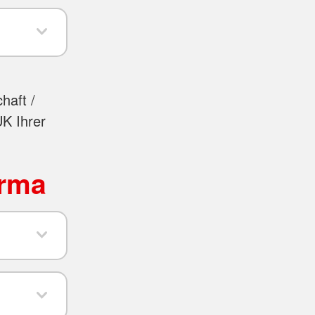
haft /
UK Ihrer
irma