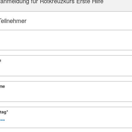
anmeldung für Rotkreuzkurs Erste Hilfe
Teilnehmer
e
me
tag
*