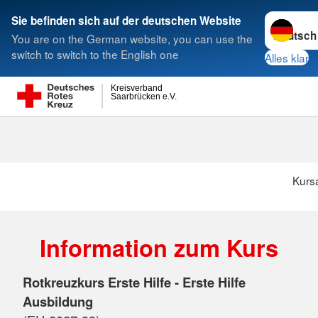
Sprache w
Sie befinden sich auf der deutschen Website
You are on the German website, you can use the
Suche
switch to switch to the English one
Alles klar
Kreisverband
Saarbrücken e.V.
Kurs
Information zum Kurs
Rotkreuzkurs Erste Hilfe - Erste Hilfe
Ausbildung