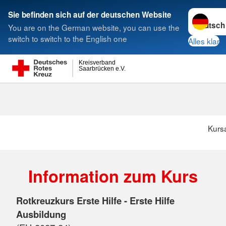
Sprache w
Sie befinden sich auf der deutschen Website
You are on the German website, you can use the
Suche
switch to switch to the English one
Alles klar
Kreisverband
Saarbrücken e.V.
Kurs
Information zum Kurs
Rotkreuzkurs Erste Hilfe - Erste Hilfe
Ausbildung