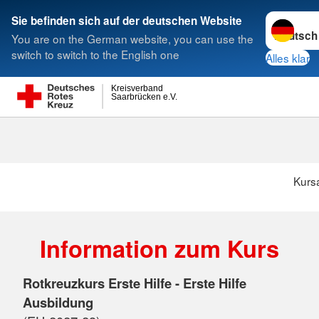
Sprache w
Sie befinden sich auf der deutschen Website
You are on the German website, you can use the
Suche
switch to switch to the English one
Alles klar
Kreisverband
Saarbrücken e.V.
Kurs
Information zum Kurs
Rotkreuzkurs Erste Hilfe - Erste Hilfe
Ausbildung