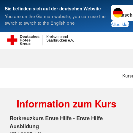
Sprache w
Sie befinden sich auf der deutschen Website
You are on the German website, you can use the
Suche
switch to switch to the English one
Alles klar
Kreisverband
Saarbrücken e.V.
Kurs
Information zum Kurs
Rotkreuzkurs Erste Hilfe - Erste Hilfe
Ausbildung