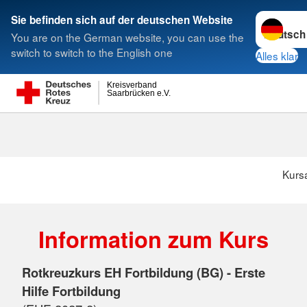
Sprache w
Sie befinden sich auf der deutschen Website
You are on the German website, you can use the
Suche
switch to switch to the English one
Alles klar
Kreisverband
Saarbrücken e.V.
Kurs
Information zum Kurs
Rotkreuzkurs EH Fortbildung (BG) - Erste
Hilfe Fortbildung