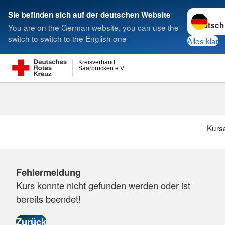
Sprache w
Sie befinden sich auf der deutschen Website
You are on the German website, you can use the
Suche
switch to switch to the English one
Alles klar
Kreisverband
Saarbrücken e.V.
Kurs
Fehlermeldung
Kurs konnte nicht gefunden werden oder ist
bereits beendet!