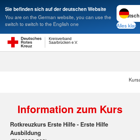
Sprache w
Sie befinden sich auf der deutschen Website
You are on the German website, you can use the
Suche
switch to switch to the English one
Alles klar
Kreisverband
Saarbrücken e.V.
Kurs
Information zum Kurs
Rotkreuzkurs Erste Hilfe - Erste Hilfe
Ausbildung