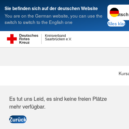
Sprache w
Sie befinden sich auf der deutschen Website
You are on the German website, you can use the
Suche
switch to switch to the English one
Alles klar
Kreisverband
Saarbrücken e.V.
Kurs
Es tut uns Leid, es sind keine freien Plätze
mehr verfügbar.