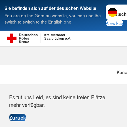
Sprache w
Sie befinden sich auf der deutschen Website
You are on the German website, you can use the
Suche
switch to switch to the English one
Alles klar
Kreisverband
Saarbrücken e.V.
Kurs
Es tut uns Leid, es sind keine freien Plätze
mehr verfügbar.