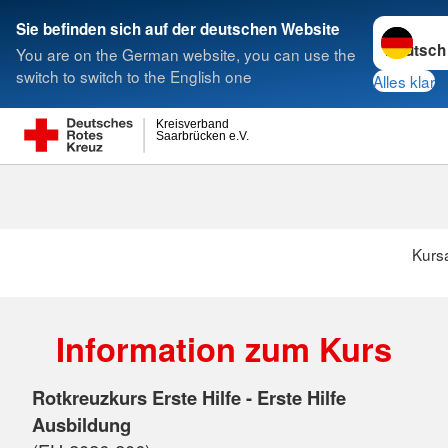
Sprache w
Sie befinden sich auf der deutschen Website
You are on the German website, you can use the
Suche
switch to switch to the English one
Alles klar
Kreisverband
Saarbrücken e.V.
Kurs
Information zum Kurs
Rotkreuzkurs Erste Hilfe - Erste Hilfe
Ausbildung