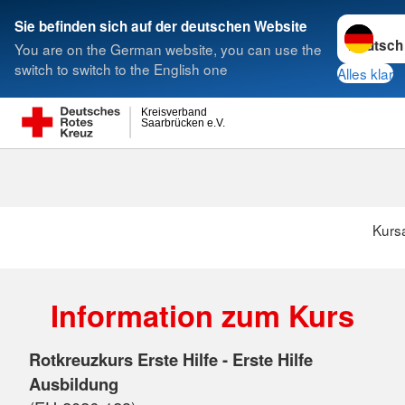
Sprache w
Sie befinden sich auf der deutschen Website
You are on the German website, you can use the
Suche
switch to switch to the English one
Alles klar
Kreisverband
Saarbrücken e.V.
Kurs
Information zum Kurs
Rotkreuzkurs Erste Hilfe - Erste Hilfe
Ausbildung