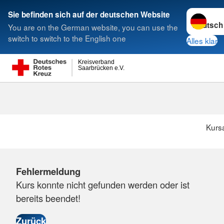
Sprache w
Sie befinden sich auf der deutschen Website
You are on the German website, you can use the
Suche
switch to switch to the English one
Alles klar
Kreisverband
Saarbrücken e.V.
Kurs
Fehlermeldung
Kurs konnte nicht gefunden werden oder ist
bereits beendet!